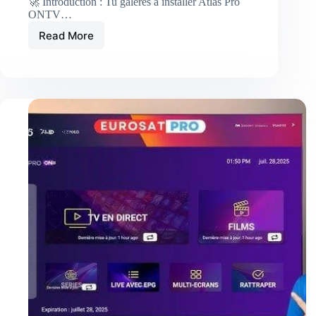
🚀 Introduction : Tu galères à installer Atlas Pro
ONTV…
Read More
🔥
Installe
Atlas
Pro
ONTV
4
sur
TV
en
5
minutes
!