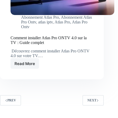
Abonnement Atlas Pro
,
Abonnement Atlas
Pro Ontv
,
atlas iptv
,
Atlas Pro
,
Atlas Pro
Ontv
Comment installer Atlas Pro ONTV 4.0 sur la
TV : Guide complet
Découvrez comment installer Atlas Pro ONTV
4.0 sur votre TV.…
Read More
Comment
installer
Atlas
Pro
ONTV
4.0
sur
la
PREV
NEXT
TV
:
Guide