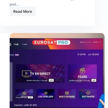
peut…
Read More
Appareils
compatibles
avec
Atlas
Pro
IPTV