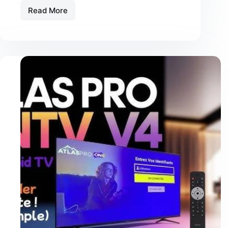
Read More
Pourquoi
Atlas
Pro
est
le
Meilleur
Choix
IPTV
en
France
?