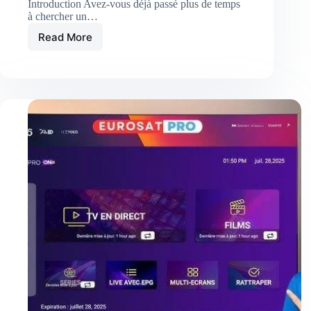
Introduction Avez-vous déjà passé plus de temps
à chercher un…
Read More
AtlasPro
:
Guide
Complet
2025
–
Installation,
Fiabilité
&
Qualité
IPTV