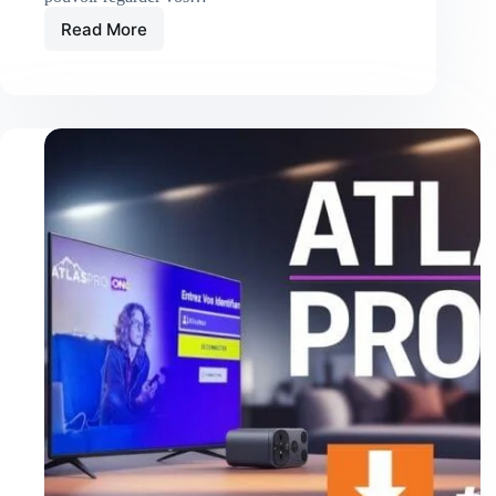
Read More
Atlas
Pro
Ontv
|
Site
Officiel
|
ATLASPRO
IPTV